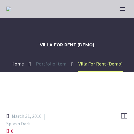
VILLA FOR RENT (DEMO)
Home
Portfolio Item
Villa For Rent (Demo)


March 31, 2016
Splash Dark
0