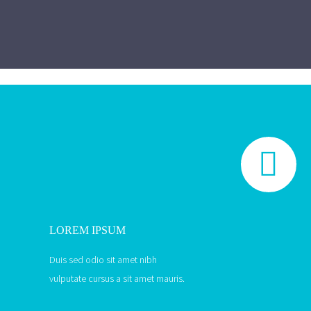


LOREM IPSUM
Duis sed odio sit amet nibh
vulputate cursus a sit amet mauris.