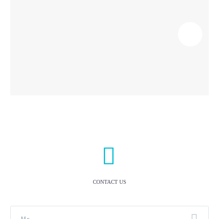


CONTACT US
Mr