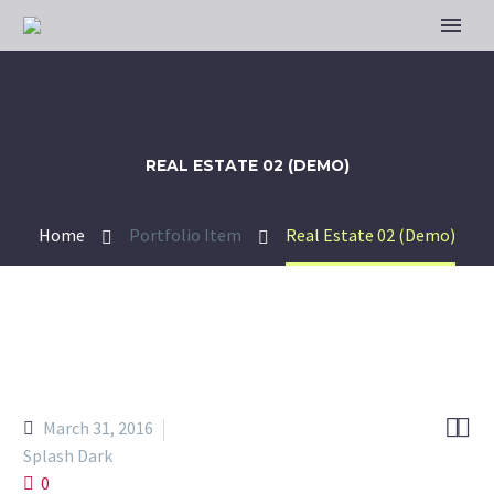
REAL ESTATE 02 (DEMO)
Home
Portfolio Item
Real Estate 02 (Demo)


March 31, 2016
Splash Dark
0