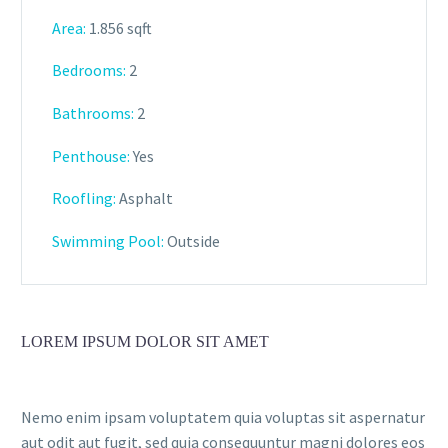
Area:
1.856 sqft
Bedrooms:
2
Bathrooms
:
2
Penthouse:
Yes
Roofling:
Asphalt
Swimming Pool:
Outside
LOREM IPSUM DOLOR SIT AMET
Nemo enim ipsam voluptatem quia voluptas sit aspernatur
aut odit aut fugit, sed quia consequuntur magni dolores eos