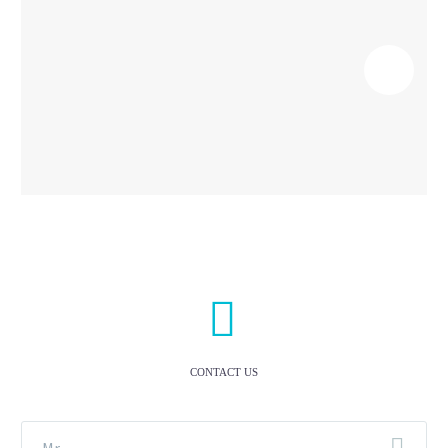


CONTACT US
Mr