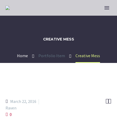
CREATIVE MESS
Home
Portfolio Item
Creative Mess


March 22, 2016
Raven
0