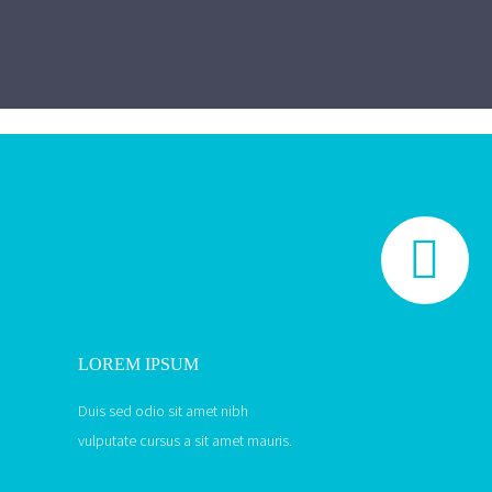


LOREM IPSUM
Duis sed odio sit amet nibh
vulputate cursus a sit amet mauris.