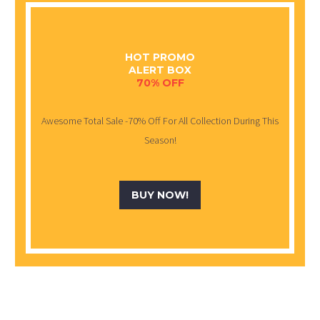
HOT PROMO
ALERT BOX
70% OFF
Awesome Total Sale -70% Off For All Collection During This
Season!
BUY NOW!