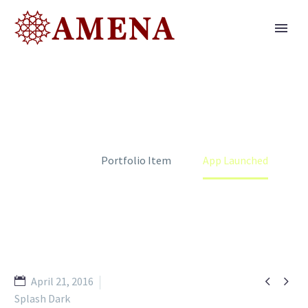
APP LAUNCHED
Home
Portfolio Item
App Launched


April 21, 2016
Splash Dark